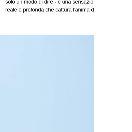
per un safari in Kenya
indimenticabile
Il safari in Kenya Il "Mal d'Africa" non è
solo un modo di dire - è una sensazione
reale e profonda che cattura l'anima di
chi ha avuto...