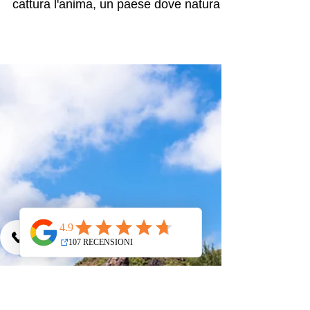
Entusiasmante Sudafrica,
da Cape Town al Parco
Kruger
Cape Town Un tour del Sudafrica da
non perdere Il Sudafrica è una terra che
cattura l'anima, un paese dove natura
selvaggia e modernità...