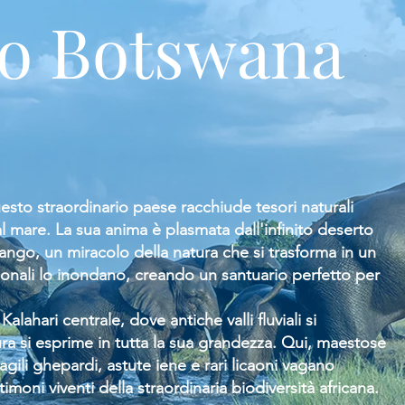
co Botswana
esto straordinario paese racchiude tesori naturali
 mare. La sua anima è plasmata dall'infinito deserto
vango, un miracolo della natura che si trasforma in un
nali lo inondano, creando un santuario perfetto per
alahari centrale, dove antiche valli fluviali si
tura si esprime in tutta la sua grandezza. Qui, maestose
agili ghepardi, astute iene e rari licaoni vagano
moni viventi della straordinaria biodiversità africana.