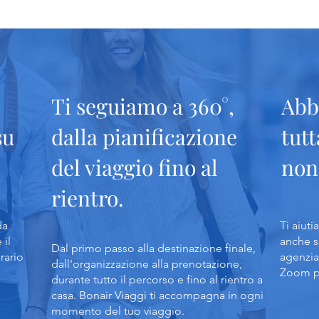
Ti seguiamo a 360°,
Abb
su
dalla pianificazione
tutt
del viaggio fino al
non
rientro.
da
Ti aiuti
 il
anche s
Dal primo passo alla destinazione finale,
rario
agenzia
dall'organizzazione alla prenotazione,
Zoom pe
durante tutto il percorso e fino al rientro a
casa. Bonair Viaggi ti accompagna in ogni
momento del tuo viaggio.