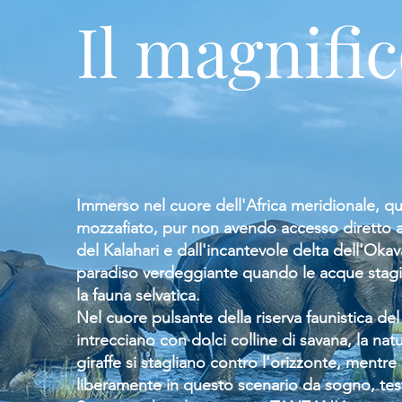
Il magnifi
Immerso nel cuore dell'Africa meridionale, qu
mozzafiato, pur non avendo accesso diretto al
del Kalahari e dall'incantevole delta dell'Oka
paradiso verdeggiante quando le acque stagio
la fauna selvatica.
Nel cuore pulsante della riserva faunistica del K
intrecciano con dolci colline di savana, la na
giraffe si stagliano contro l'orizzonte, mentre 
liberamente in questo scenario da sogno, testi