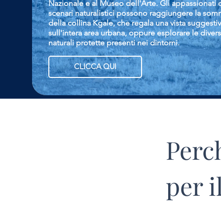
Nazionale e al Museo dell'Arte. Gli appassionati 
scenari naturalistici possono raggiungere la som
della collina Kgale, che regala una vista suggesti
sull'intera area urbana, oppure esplorare le diver
naturali protette presenti nei dintorni.
CLICCA QUI
Perch
per i