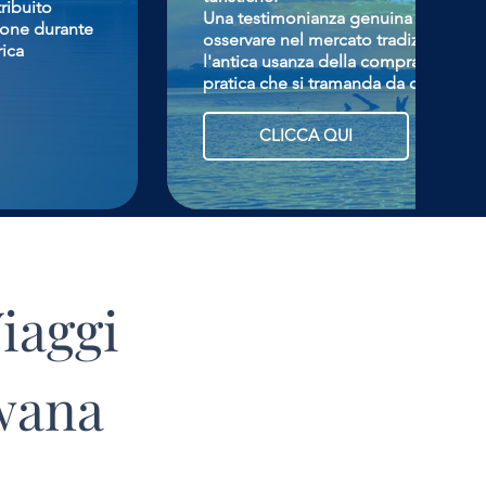
ribuito
Una testimonianza genuina della cult
gione durante
osservare nel mercato tradizionale, 
rica
l'antica usanza della compravendita 
pratica che si tramanda da centinaia 
CLICCA QUI
iaggi
swana