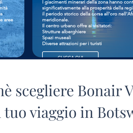
di
I giacimenti minerari della zona hanno cont
mità
significativamente alla prosperità della re
va
il periodo storico della corsa all'oro nell'Af
se aree
meridionale.
Il centro urbano offre ai visitatori:
Strutture alberghiere
Spazi museali
Diverse attrazioni per i turisti
CLICCA QUI
è scegliere Bonair V
l tuo viaggio in Bot