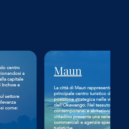
Maun
ndo centro
zionandosi a
lla capitale
i Inchwe e
La città di Maun rappresenta il cuore t
principale centro turistico del Botswa
ul settore
posizione strategica nelle vicinanze 
rilevanza
dell'Okawango. Nel tessuto urbano s
iosi come:
contemporanei e abitazioni tradiziona
cittadino presenta una varietà di hote
commerciali e agenzie specializzate 
turistiche.