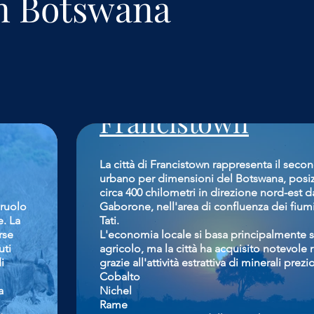
in Botswana
Francistown
La città di Francistown rappresenta il seco
urbano per dimensioni del Botswana, posi
circa 400 chilometri in direzione nord-est da
 ruolo
Gaborone, nell'area di confluenza dei fium
. La
Tati.
rse
L'economia locale si basa principalmente s
uti
agricolo, ma la città ha acquisito notevole 
i
grazie all'attività estrattiva di minerali prez
Cobalto
a
Nichel
Rame