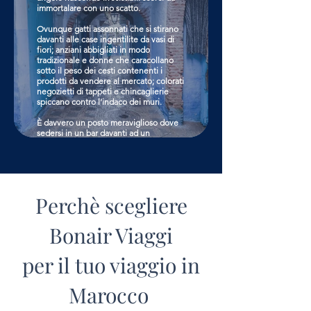
CLICCA QUI
immortalare con uno scatto.
Ovunque gatti assonnati che si stirano
davanti alle case ingentilite da vasi di
fiori; anziani abbigliati in modo
tradizionale e donne che caracollano
sotto il peso dei cesti contenenti i
prodotti da vendere al mercato; colorati
negozietti di tappeti e chincaglierie
spiccano contro l’indaco dei muri.
È davvero un posto meraviglioso dove
sedersi in un bar davanti ad un
profumato tè alla menta e perdere la
cognizione del tempo.
CLICCA QUI
Perchè scegliere
Bonair Viaggi
per il tuo viaggio in
Marocco