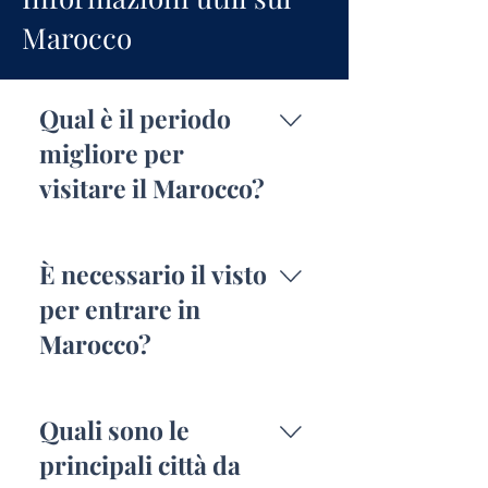
Marocco
Qual è il periodo
migliore per
visitare il Marocco?
Il periodo ideale è tra marzo
e maggio o tra settembre e
È necessario il visto
novembre, quando le
per entrare in
temperature sono miti e il
Marocco?
clima è piacevole. L'estate
può essere molto calda,
Per i cittadini italiani non è
specialmente nelle zone
necessario il visto per
interne e nel deserto.
Quali sono le
soggiorni turistici fino a 90
principali città da
giorni. È sufficiente il