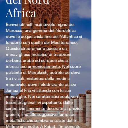
Africa
Benvenuti nell'incantevole regno del
Marocco, una gemma del Nordafrica
dove le acque cristalline dell'Atlantico si
fondono con quelle del Mediterraneo.
Questo straordinario paese è un
meraviglioso mosaico di tradizioni
berbere, arabe ed europee che si
intrecciano armoniosamente. Nel cuore
pulsante di Marrakesh, potrete perdervi
tra i vicoli misteriosi della medina
medievale, dove l'elettrizzante piazza
Jamaa el Fna vi attende con le sue
meraviglie. Nei caratteristici souk, veri
tesori artigianali vi aspettano: dalle
ceramiche finemente decorate ai preziosi
gioielli, fino alle suggestive lampade
metalliche che sembrano uscite dalle
Mille e una notte. A Rabat, l'imponente