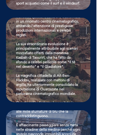
Ouarzazate.
sport acquatici come il surf e il windsurf.
Da modesto avamposto militare
È particolarmente suggestivo osservare
francese, questa località si è trasformata
l'orizzonte marino dove numerose vele
in un rinomato centro cinematografico,
multicolori dei surfisti si muovono
attirando l'attenzione di prestigiose
armoniosamente tra le onde
produzioni internazionali e celebri
dell'oceano.
registi.
CLICCA QUI
La sua straordinaria evoluzione è
principalmente attribuibile agli scenari
mozzafiato offerti dalla maestosa
Kasbah di Taourirt, che ha fatto da
sfondo a celebri pellicole come "Il tè
nel deserto" e "Il Gladiatore".
La magnifica cittadella di Ait-Ben-
Haddou, realizzata con mattoni di
argilla, ha ulteriormente consolidato la
Chefchaouen
reputazione di Ouarzazate nel
panorama cinematografico mondiale.
La splendida Chefchaouen è una delle
Questa antica fortezza ha ospitato le
città più riconoscibili al mondo, grazie
riprese di produzioni di grande
alle mille sfumature di blu che la
successo come "Lawrence D'Arabia", "Il
contraddistinguono.
Gioiello del Nilo", "La mummia" e la
serie televisiva "Game of Thrones".
È affascinante passeggiare senza meta
nelle stradine della medina perché ogni
angolo nasconde irresistibili scorci da