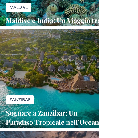
MALDIVE
Maldive e India: Un Viaggio tra
Paradiso e Cultura Millenaria
ZANZIBAR
Sognare a Zanzibar: Un
Paradiso Tropicale nell'Oceano
Indiano