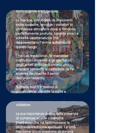
Nel cuore del Marocco, Marrakech si
distingue come la città più
coinvolgente e suggestiva.
La medina, circondata da imponenti
mura rossastre, avvolge i visitatori in
un'intensa atmosfera dove si fondono
perfettamente profumi, tonalità vivaci e
sonorità caratteristiche che
rappresentano l'anima autentica di
questo luogo.
I mercati tradizionali, le maestose
costruzioni imperiali e gli spettacoli
degli artisti ambulanti creano uno
scenario talmente accattivante da far
Fes
smarrire facilmente il senso
dell'orientamento.
La città di Fes, considerata l'anima
Tuttavia, non c'è motivo di
religiosa del Marocco, è un autentico
preoccuparsi: durante la visita a
tesoro storico con il suo dedalo di vicoli
Marrakech è fondamentale
nella medina che cattura e sorprende il
abbandonarsi al flusso delle emozioni.
visitatore.
CLICCA QUI
La sua importanza deriva dalla presenza
di numerose scuole coraniche
(madrasse) che ne testimoniano la
profonda tradizione spirituale. La città
mantiene la sua posizione strategica