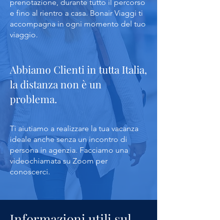
prenotazione, durante tutto il percorso
e fino al rientro a casa. Bonair Viaggi ti
accompagna in ogni momento del tuo
viaggio.
Abbiamo Clienti in tutta Italia,
la distanza non è un
problema.
Ti aiutiamo a realizzare la tua vacanza
ideale anche senza un incontro di
persona in agenzia. Facciamo una
videochiamata su Zoom per
conoscerci.
Informazioni utili sul