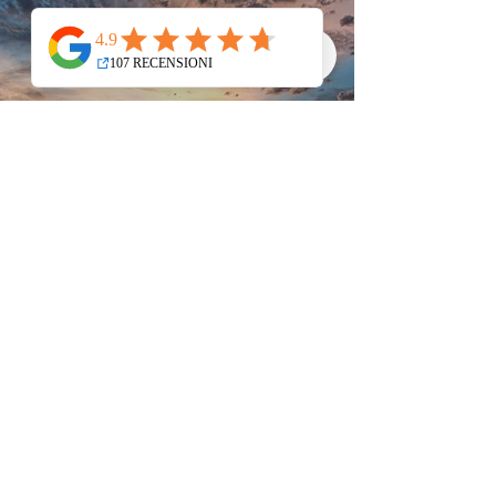
TANZANIA
Il meglio della Tanzania in 9
giorni: Un viaggio
indimenticabile nel cuore
dell'Africa.