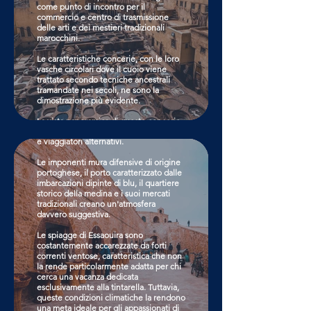
come punto di incontro per il
commercio e centro di trasmissione
delle arti e dei mestieri tradizionali
marocchini.
Essaouira
Le caratteristiche concerie, con le loro
vasche circolari dove il cuoio viene
trattato secondo tecniche ancestrali
Questa affascinante città costiera del
tramandate nei secoli, ne sono la
Marocco sorprende i visitatori con il suo
dimostrazione più evidente.
carattere unico: un luogo ricco di colori
e atmosfere artistiche che nel corso
La vista panoramica di queste concerie,
degli anni ha attirato numerosi creativi
osservabile dalle terrazze dei palazzi
e viaggiatori alternativi.
circostanti, offre uno spettacolo
incomparabile.
Le imponenti mura difensive di origine
portoghese, il porto caratterizzato dalle
CLICCA QUI
imbarcazioni dipinte di blu, il quartiere
storico della medina e i suoi mercati
tradizionali creano un'atmosfera
davvero suggestiva.
Le spiagge di Essaouira sono
costantemente accarezzate da forti
correnti ventose, caratteristica che non
Ouarzazate
la rende particolarmente adatta per chi
cerca una vacanza dedicata
esclusivamente alla tintarella. Tuttavia,
Nel cuore del Marocco sorge la città
queste condizioni climatiche la rendono
denominata la Hollywood nordafricana:
una meta ideale per gli appassionati di