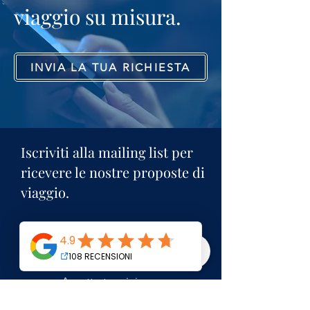
viaggio su misura.
Mauritius, un'isola che ti
Cosa vedere in K
sorprenderà per la sua
giorni di itinera
bellezza e i sui 7 colori.
attività
INVIA LA TUA RICHIESTA
Iscriviti alla mailing list per
ricevere le nostre proposte di
viaggio.
Email
Accetto termini e
condizioni