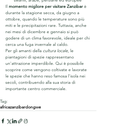
swahili, arabe, persiane ed europee
Il 
momento migliore per visitare Zanzibar
 è 
durante la stagione secca, da giugno a 
ottobre, quando le temperature sono più 
miti e le precipitazioni rare. Tuttavia, anche 
nei mesi di dicembre e gennaio si può 
godere di un clima favorevole, ideale per chi 
cerca una fuga invernale al caldo.
Per gli amanti della 
cultura locale
, le 
piantagioni di spezie rappresentano 
un'attrazione imperdibile. Qui è possibile 
scoprire come vengono coltivate e lavorate 
le spezie che hanno reso famosa l'isola nei 
secoli, contribuendo alla sua storia di 
importante centro commerciale.
Tag:
africa
zanzibar
dongwe