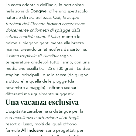
La costa orientale dell'isola, in particolare 
nella zona di 
Dongwe
, offre uno spettacolo 
naturale di rara bellezza. Qui, 
le acque 
turchesi dell'Oceano Indiano accarezzano 
dolcemente chilometri di spiagge dalla 
sabbia candida come il talco
, mentre le 
palme si piegano gentilmente alla brezza 
marina, creando un'atmosfera da cartolina.
Il 
clima tropicale di Zanzibar
 regala 
temperature gradevoli tutto l'anno, con una 
media che oscilla tra i 25 e i 30 gradi. Le due 
stagioni principali - quella secca (da giugno 
a ottobre) e quella delle piogge (da 
novembre a maggio) - offrono scenari 
differenti ma ugualmente suggestivi.
Una vacanza esclusiva
L'ospitalità zanzibarina si distingue per la 
sua 
eccellenza e attenzione ai dettagli
. I 
resort di lusso, molti dei quali offrono 
formule 
All Inclusive
, sono progettati per 