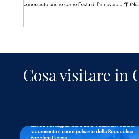
conosciuto anche come F
Cosa visitare in 
Pechino
Centro nevralgico della Cina moderna, Pechino
rappresenta il cuore pulsante della Repubblica
Popolare Cinese.