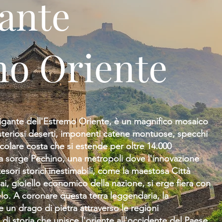
gante
mo Oriente
igante dell'Estremo Oriente, è un magnifico mosaico
steriosi deserti, imponenti catene montuose, specchi
acolare costa che si estende per oltre 14.000
ria sorge Pechino, una metropoli dove l'innovazione
ri storici inestimabili, come la maestosa Città
i, gioiello economico della nazione, si erge fiera con
cielo. A coronare questa terra leggendaria, la
n drago di pietra attraverso le regioni
i di storia che unisce l'oriente all'occidente del Paese.