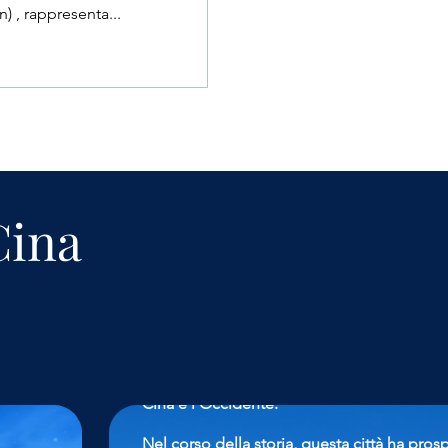
esta di Primavera o 年 (Nián) , rappresenta...
Cina
Shanghai
La metropoli cinese di Shanghai, affacciata
Yangtse, rappresenta il principale collegam
Cina e l'Occidente.
Nel corso della storia, questa città ha pros