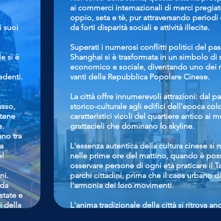
ai commerci internazionali di merci pregi
oppio, seta e tè, pur attraversando periodi c
i suoi
da forti disparità sociali e attività illecite.
Superati i numerosi conflitti politici del pas
e si è
Shanghai si è trasformata in un simbolo di
economico e sociale, diventando uno dei 
edenti.
vanti della Repubblica Popolare Cinese.
La città offre innumerevoli attrazioni: dal p
usso,
storico-culturale agli edifici dell'epoca col
atene
caratteristici vicoli del quartiere antico ai
e.
grattacieli che dominano lo skyline.
ano tra
a
L'essenza autentica della cultura cinese si 
el
nelle prime ore del mattino, quando è poss
osservare persone di ogni età praticare il T
ni.
parchi cittadini, prima che il caos urbano di
 da
l'armonia dei loro movimenti.
state e
i della
L'anima tradizionale della città si ritrova an
rinomata cucina: i numerosi ristoranti local