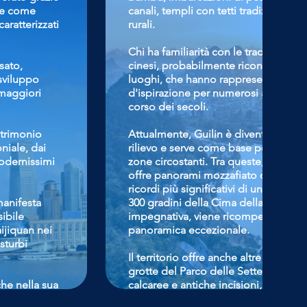
ate come
canali, templi con tetti tradizionali e 
aratterizzati
rurali.
Chi ha familiarità con le tradizionali 
sato,
cinesi, probabilmente riconoscerà sc
 sviluppo
luoghi, che hanno rappresentato una
maggiori
d'ispirazione per numerosi artisti, lett
corso dei secoli.
atrimonio
Attualmente, Guilin è diventata una m
oniale, dai
rilievo e serve come base per numer
 modernissimi
zone circostanti. Tra queste, la navig
offre panorami mozzafiato che rimarr
ricordi più significativi di un viaggio 
manifesta
300 gradini della Cima della Bellezza
ibile
impegnativa, viene ricompensata da 
aijiquan nei
panoramica eccezionale.
sturbi
Il territorio offre anche altre attrazio
grotte del Parco delle Sette Stalle, r
che nella sua
calcaree e antiche incisioni, e la Mo
i offrono
caratterizzata da suggestive formazio