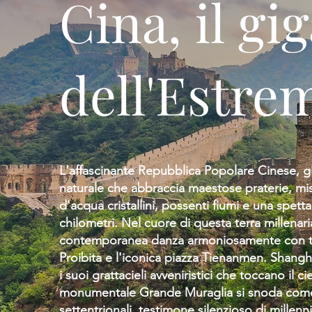
Cina, il gi
dell'Estre
L'affascinante Repubblica Popolare Cinese, g
naturale che abbraccia maestose praterie, mi
d'acqua cristallini, possenti fiumi e una spett
chilometri. Nel cuore di questa terra millena
contemporanea danza armoniosamente con teso
Proibita e l'iconica piazza Tienanmen. Shangha
i suoi grattacieli avveniristici che toccano il 
monumentale Grande Muraglia si snoda come u
settentrionali, testimone silenzioso di millenn