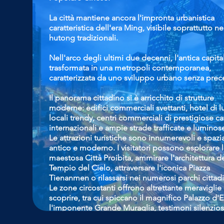
La città mantiene ancora l'impronta urbanistica
caratteristica dell'era Ming, visibile soprattutto ne
hutong tradizionali.
Nell'arco degli ultimi due decenni, l'antica capital
trasformata in una metropoli contemporanea,
caratterizzata da uno sviluppo urbano senza prec
Il panorama cittadino si è arricchito di strutture
moderne: edifici commerciali svettanti, hotel di l
locali trendy, centri commerciali di prestigiose c
internazionali e ampie strade trafficate e luminos
Le attrazioni turistiche sono innumerevoli e spazi
antico e moderno. I visitatori possono esplorare l
maestosa Città Proibita, ammirare l'architettura d
Tempio del Cielo, attraversare l'iconica Piazza
Tienanmen o rilassarsi nei numerosi parchi cittadi
Le zone circostanti offrono altrettante meraviglie
scoprire, tra cui spiccano il magnifico Palazzo d'E
l'imponente Grande Muraglia, testimoni silenzios
millenaria storia cinese.