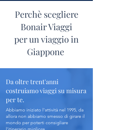
dominare il panorama cittadino si erge
l'imponente Castello, custode di
preziosi tesori artistici e documenti
Perchè scegliere
storici di inestimabile valore.
Bonair Viaggi
CLICCA QUI
per un viaggio in
Giappone
Da oltre trent'anni
costruiamo viaggi su misura
per te.
Abbiamo iniziato l'attività nel 1995, da
allora non abbiamo smesso di girare il
mondo per poterti consigliare
l'itinerario migliore.