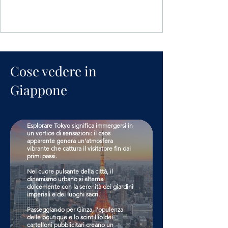
Tokyo
ancestrale...
Tokyo
La capitale nipponica è una delle
metropoli più estese dell'Asia,
caratterizzata da innumerevoli quartieri
che formano un mosaico urbano unico.
Cose vedere in
In questa città enigmatica, le
contraddizioni si intrecciano
Giappone
armoniosamente: l'eredità secolare si
fonde con il ritmo accelerato della
società dei consumi e l'incessante
sviluppo metropolitano.
Esplorare Tokyo significa immergersi in
un vortice di sensazioni: il caos
apparente genera un'atmosfera
vibrante che cattura il visitatore fin dai
primi passi.
Nel cuore pulsante della città, il
dinamismo urbano si alterna
Kyoto
dolcemente con la serenità dei giardini
imperiali e dei luoghi sacri.
Passeggiando per Ginza, l'opulenza
Nell'incantevole terra del Sol Levante,
delle boutique e lo scintillio dei
sorge maestosa Kyoto, città che per
cartelloni pubblicitari creano un