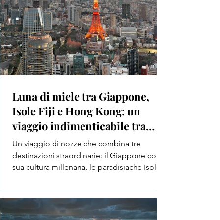
Luna di miele tra Giappone,
Isole Fiji e Hong Kong: un
viaggio indimenticabile tra
Oriente e Pacifico
Un viaggio di nozze che combina tre
destinazioni straordinarie: il Giappone con la
sua cultura millenaria, le paradisiache Isole
Fiji e...