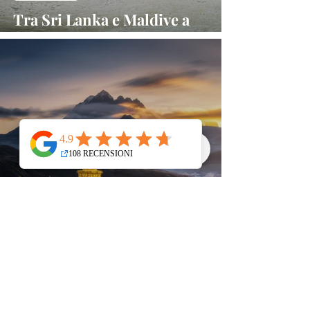
Tra Sri Lanka e Maldive a
contatto con la natura
TIBET
Viaggiare in Tibet: Il Fascino di
una Terra Spirituale