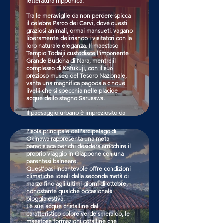
letteratura nipponica.
strade di Kyoto lascerà un'impronta
indelebile nella memoria, regalando un
Tra le meraviglie da non perdere spicca
ricordo eterno dell'autentica essenza
il celebre Parco dei Cervi, dove questi
del Giappone.
graziosi animali, ormai mansueti, vagano
liberamente deliziando i visitatori con la
CLICCA QUI
loro naturale eleganza. Il maestoso
Tempio Todaiji custodisce l'imponente
Grande Buddha di Nara, mentre il
complesso di Kofukuji, con il suo
prezioso museo del Tesoro Nazionale,
vanta una magnifica pagoda a cinque
livelli che si specchia nelle placide
Okinawa
acque dello stagno Sarusawa.
Il paesaggio urbano è impreziosito da
una straordinaria collezione di templi
Incastonata nell'azzurro del Pacifico,
buddisti, santuari sacri, incantevoli
l'isola principale dell'arcipelago di
giardini e sereni specchi d'acqua,
Okinawa rappresenta una meta
elementi che rendono Nara una
paradisiaca per chi desidera arricchire il
destinazione capace di lasciare senza
proprio viaggio in Giappone con una
fiato ogni visitatore.
parentesi balneare.
Quest'oasi incantevole offre condizioni
climatiche ideali dalla seconda metà di
CLICCA QUI
marzo fino agli ultimi giorni di ottobre,
nonostante qualche occasionale
pioggia estiva.
Osaka
Le sue acque cristalline dal
caratteristico colore verde smeraldo, le
maestose formazioni coralline che