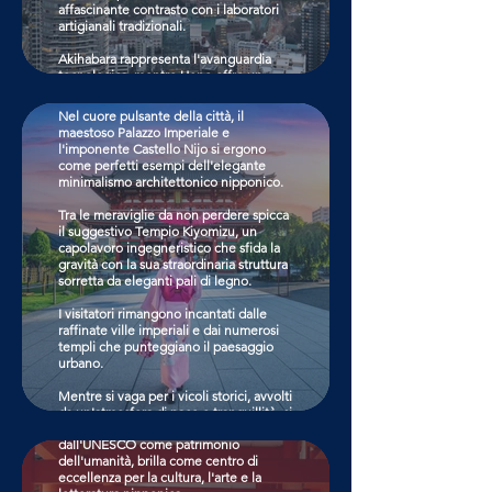
oltre dieci secoli ha regnato come
affascinante contrasto con i laboratori
capitale imperiale del Giappone.
artigianali tradizionali.
In questo luogo magico si custodiscono
Akihabara rappresenta l'avanguardia
i più preziosi tesori della tradizione
tecnologica, mentre Ueno offre un
giapponese.
rifugio naturale dove, durante la
stagione primaverile, i ciliegi in fiore
Nel cuore pulsante della città, il
creano uno spettacolo incantevole.
maestoso Palazzo Imperiale e
l'imponente Castello Nijo si ergono
A Shibuya, attraverserai l'intersezione
come perfetti esempi dell'elegante
pedonale più trafficata del pianeta, per
minimalismo architettonico nipponico.
poi scoprire, inaspettatamente, un
tradizionale ryokan nascosto tra i
Tra le meraviglie da non perdere spicca
moderni edifici. Un soggiorno a Tokyo è
il suggestivo Tempio Kiyomizu, un
un'esperienza che supera ogni
capolavoro ingegneristico che sfida la
aspettativa, un'avventura senza fine alla
gravità con la sua straordinaria struttura
scoperta di infinite meraviglie.
sorretta da eleganti pali di legno.
Nara
I visitatori rimangono incantati dalle
CLICCA QUI
raffinate ville imperiali e dai numerosi
Nel cuore del Giappone sorge Nara,
templi che punteggiano il paesaggio
una città che, al pari di Kyoto, ha
urbano.
detenuto il prestigioso ruolo di capitale
imperiale.
Mentre si vaga per i vicoli storici, avvolti
da un'atmosfera di pace e tranquillità, ci
Oggi questo gioiello, riconosciuto
si immerge in un'esperienza sensoriale
dall'UNESCO come patrimonio
unica.
dell'umanità, brilla come centro di
eccellenza per la cultura, l'arte e la
Quest'aura di serenità che permea le