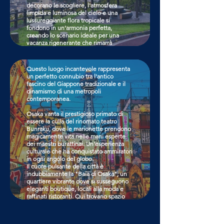
decorano le scogliere, l'atmosfera
Nel punto dove il Mare Interno
limpida e luminosa del cielo e una
lambisce il nordest del Giappone, sorge
lussureggiante flora tropicale si
l'affascinante Osaka.
fondono in un'armonia perfetta,
creando lo scenario ideale per una
Un intreccio suggestivo di vie d'acqua
vacanza rigenerante che rimarrà
scorre silenziosamente sotto il vivace
impressa nei ricordi.
tessuto urbano della città.
Questo luogo incantevole rappresenta
CLICCA QUI
un perfetto connubio tra l'antico
fascino del Giappone tradizionale e il
dinamismo di una metropoli
contemporanea.
Osaka vanta il prestigioso primato di
essere la culla del rinomato teatro
Bunraku, dove le marionette prendono
magicamente vita nelle mani esperte
dei maestri burattinai. Un'esperienza
culturale che ha conquistato ammiratori
in ogni angolo del globo.
Il cuore pulsante della città è
indubbiamente la "Baia di Osaka", un
quartiere vibrante dove si susseguono
eleganti boutique, locali alla moda e
raffinati ristoranti. Qui trovano spazio
anche attrazioni moderne come un
impressionante acquario e un
coinvolgente parco divertimenti. A