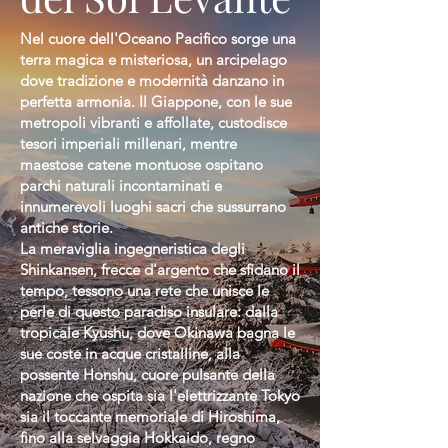
Nel cuore dell'Oceano Pacifico sorge una
terra magica e misteriosa, un arcipelago
dove tradizione e modernità danzano in
perfetta armonia. Il Giappone, con le sue
metropoli vibranti e affollate, custodisce
tesori imperiali millenari, mentre
maestose catene montuose ospitano
parchi naturali incontaminati e
innumerevoli luoghi sacri che sussurrano
antiche storie.
La meraviglia ingegneristica degli
Shinkansen, frecce d'argento che sfidano il
tempo, tessono una rete che unisce le
perle di questo paradiso insulare: dalla
tropicale Kyushu, dove Okinawa bagna le
sue coste in acque cristalline, alla
possente Honshu, cuore pulsante della
nazione che ospita sia l'elettrizzante Tokyo
sia il toccante memoriale di Hiroshima,
fino alla selvaggia Hokkaido, regno