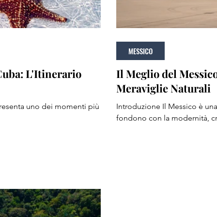
MESSICO
Cuba: L'Itinerario
Il Meglio del Messico
Meraviglie Naturali
presenta uno dei momenti più
Introduzione Il Messico è una terra di straordinari contrasti, dove antiche civiltà si
fondono con la modernità, c