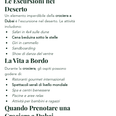
Le Escursioni nel 
Deserto
Un elemento imperdibile della 
crociera a 
Dubai
 è l'escursione nel deserto. Le attività 
includono:
Safari in 4x4 sulle dune
Cena beduina sotto le stelle
Giri in cammello
Sandboarding
Show di danza del ventre
La Vita a Bordo
Durante la 
crociera
, gli ospiti possono 
godere di:
Ristoranti gourmet internazionali
Spettacoli serali di livello mondiale
Spa e centri benessere
Piscine e aree relax
Attività per bambini e ragazzi
Quando Prenotare una 
Crociera a Dubai