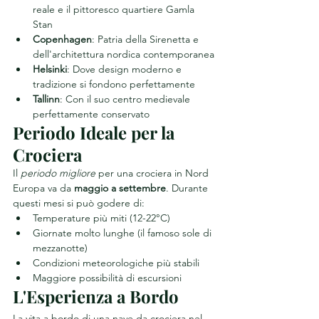
reale e il pittoresco quartiere Gamla 
Stan
Copenhagen
: Patria della Sirenetta e 
dell'architettura nordica contemporanea
Helsinki
: Dove design moderno e 
tradizione si fondono perfettamente
Tallinn
: Con il suo centro medievale 
perfettamente conservato
Periodo Ideale per la 
Crociera
Il 
periodo migliore
 per una crociera in Nord 
Europa va da 
maggio a settembre
. Durante 
questi mesi si può godere di:
Temperature più miti (12-22°C)
Giornate molto lunghe (il famoso sole di 
mezzanotte)
Condizioni meteorologiche più stabili
Maggiore possibilità di escursioni
L'Esperienza a Bordo
La vita a bordo di una nave da crociera nel 