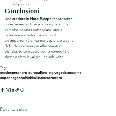
del giorno
Conclusioni
Una 
crociera in Nord Europa
 rappresenta 
un'esperienza di viaggio completa, che 
combina natura spettacolare, storia 
millenaria e comfort moderno. È 
un'opportunità unica per esplorare alcune 
delle destinazioni più affascinanti del 
pianeta, tutto questo con la comodità di 
dover disfare la valigia una sola volta.
Tag:
crociera
msc
nord europa
fiordi norvegesi
stoccolma
copenhagen
helsinki
tallin
costacrociere
Post correlati