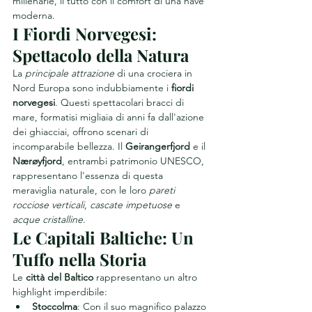
millenarie, il tutto con il comfort di una nave 
moderna.
I Fiordi Norvegesi: 
Spettacolo della Natura
La 
principale attrazione
 di una crociera in 
Nord Europa sono indubbiamente i 
fiordi 
norvegesi
. Questi spettacolari bracci di 
mare, formatisi migliaia di anni fa dall'azione 
dei ghiacciai, offrono scenari di 
incomparabile bellezza. Il 
Geirangerfjord
 e il 
Nærøyfjord
, entrambi patrimonio UNESCO, 
rappresentano l'essenza di questa 
meraviglia naturale, con le loro 
pareti 
rocciose verticali
, 
cascate impetuose
 e 
acque cristalline
.
Le Capitali Baltiche: Un 
Tuffo nella Storia
Le 
città del Baltico
 rappresentano un altro 
highlight imperdibile:
Stoccolma
: Con il suo magnifico palazzo 