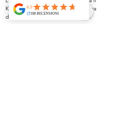
L'Essenza di una Terra Straordinaria Il
Kenya rappresenta l'essenza più pura
dell'Africa, un paese dove natura
selvaggia e cultura...
Iscriviti alla mailing list per
ricevere le nostre proposte di
viaggio.
Email