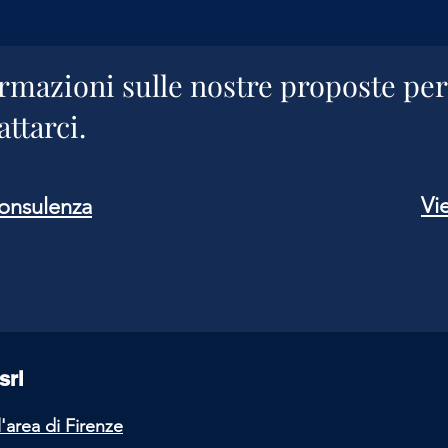
rmazioni sulle nostre proposte per
ttarci.
Vie
consulenza
srl
l'area
di Firenze