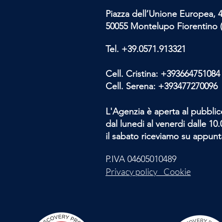
Piazza dell’Unione Europea, 
50055 Montelupo Fiorentino (
Tel.
+39.0571.913321
Cell. Cristina:
+393664751084
Cell. Serena:
+393477270096
L'Agenzia è aperta al pubblic
dal lunedi al venerdi dalle 10.0
il sabato riceviamo su appun
P.IVA 04605010489
Privacy policy Cookie