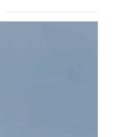
viaggio di 15 giorni tra Argentina e Cile
che unisce navigazioni iconiche (Canale
di Beagle, Isla Magdalena), trekking
leggeri e grandi paesaggi (Torres del
Paine, Perito Moreno). È pensato per
gruppi piccoli (max 16) con due voli
interni e lunghi trasferimenti via terra
per vivere la Patagonia on the road.
Cos’è il Gran Tour della Patagonia e a
chi è adatto Il tour attraversa le aree più
spettacolari della Patagonia argentina e
cilena: Bueno