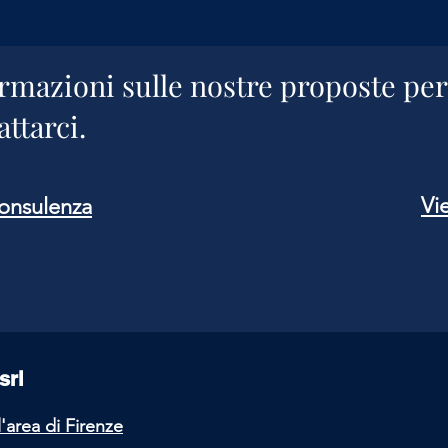
rmazioni sulle nostre proposte per
ttarci.
Vie
consulenza
srl
l'area
di Firenze