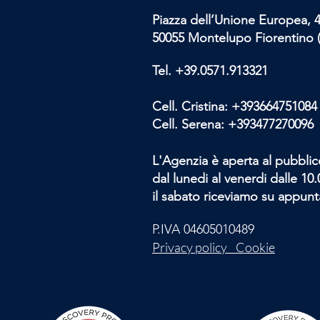
Piazza dell’Unione Europea, 
50055 Montelupo Fiorentino (
Tel.
+39.0571.913321
Cell. Cristina:
+393664751084
Cell. Serena:
+393477270096
L'Agenzia è aperta al pubblic
dal lunedi al venerdi dalle 10.0
il sabato riceviamo su appun
P.IVA 04605010489
Privacy policy Cookie