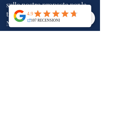
sulle nostre proposte per le
tue vacanze?
Non esitare a contattarci.
Scrivici per una consulenza
Vieni ia trovarci in agenzia
BONAIR VIAGGI di GEO srl
Agenzia Viaggi per Empoli e l'area
di