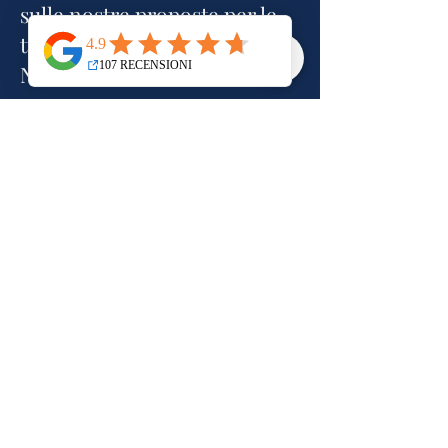
sulle nostre proposte per le
tue vacanze?
Non esitare a contattarci.
Scrivici per una consulenza
Vieni ia trovarci in agenzia
BONAIR VIAGGI di GEO srl
Agenzia Viaggi per Empoli e l'area
di