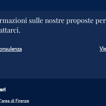
rmazioni sulle nostre proposte per
ttarci.
Vie
consulenza
srl
l'area
di Firenze