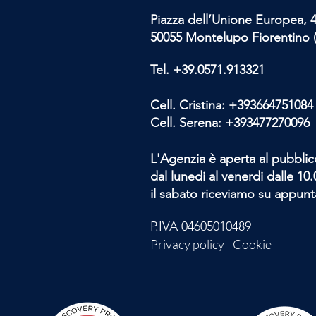
Piazza dell’Unione Europea, 
50055 Montelupo Fiorentino (
Tel.
+39.0571.913321
Cell. Cristina:
+393664751084
Cell. Serena:
+393477270096
L'Agenzia è aperta al pubblic
dal lunedi al venerdi dalle 10.0
il sabato riceviamo su appun
P.IVA 04605010489
Privacy policy Cookie